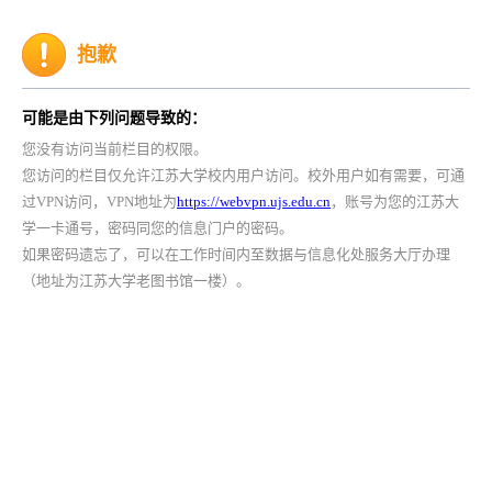
抱歉
可能是由下列问题导致的：
您没有访问当前栏目的权限。
您访问的栏目仅允许江苏大学校内用户访问。校外用户如有需要，可通
过VPN访问，VPN地址为
https://webvpn.ujs.edu.cn
，账号为您的江苏大
学一卡通号，密码同您的信息门户的密码。
如果密码遗忘了，可以在工作时间内至数据与信息化处服务大厅办理
（地址为江苏大学老图书馆一楼）。