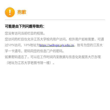
抱歉
可能是由下列问题导致的：
您没有访问当前栏目的权限。
您访问的栏目仅允许江苏大学校内用户访问。校外用户如有需要，可通
过VPN访问，VPN地址为
https://webvpn.ujs.edu.cn
，账号为您的江苏大
学一卡通号，密码同您的信息门户的密码。
如果密码遗忘了，可以在工作时间内至数据与信息化处服务大厅办理
（地址为江苏大学老图书馆一楼）。